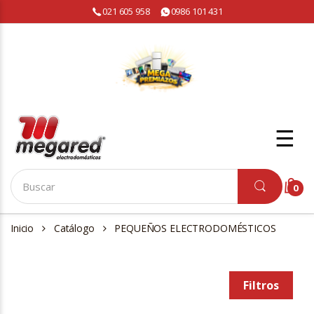
021 605 958
0986 101 431
☰
0
Inicio
Catálogo
PEQUEÑOS ELECTRODOMÉSTICOS
Filtros