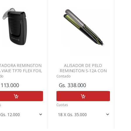
ITADORA REMINGTON
ALISADOR DE PELO
 VIAJE TF70 FLEX FOIL
REMINGTON S-12A CON
AGUACATE #Enamorados
do
Contado
 113.000
Gs. 338.000
s
Cuotas