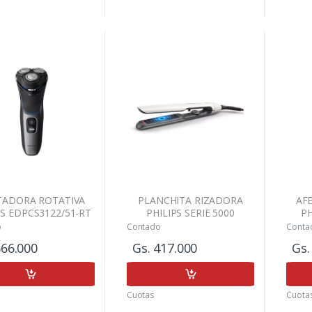
TADORA ROTATIVA
PLANCHITA RIZADORA
AF
PS EDPCS3122/51-RT
PHILIPS SERIE 5000
P
BHS515/00
o
Contado
Conta
566.000
Gs. 417.000
Gs.
Cuotas
Cuota