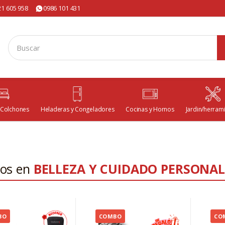
21 605 958
0986 101 431
 Colchones
Heladeras y Congeladores
Cocinas y Hornos
Jardin/herram
tos en
BELLEZA Y CUIDADO PERSONA
BO
COMBO
CO