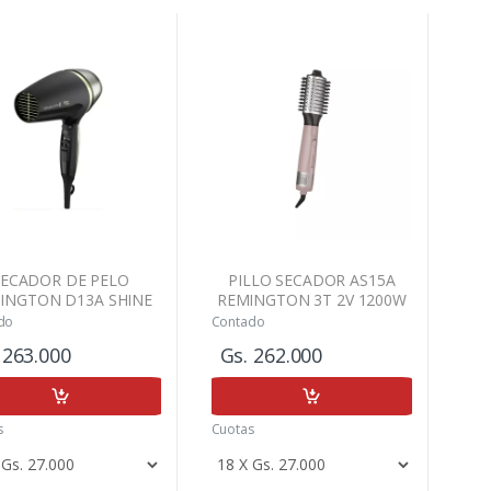
SECADOR DE PELO
PILLO SECADOR AS15A
INGTON D13A SHINE
REMINGTON 3T 2V 1200W
THERAPY AVOCA
do
Contado
 263.000
Gs. 262.000
s
Cuotas