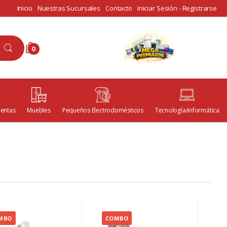
Inicio
Nuestras Sucursales
Contacto
Iniciar Sesión - Registrarse
0
ientas
Muebles
Pequeños Electrodomésticos
Tecnología/informática
L
MBO
COMBO