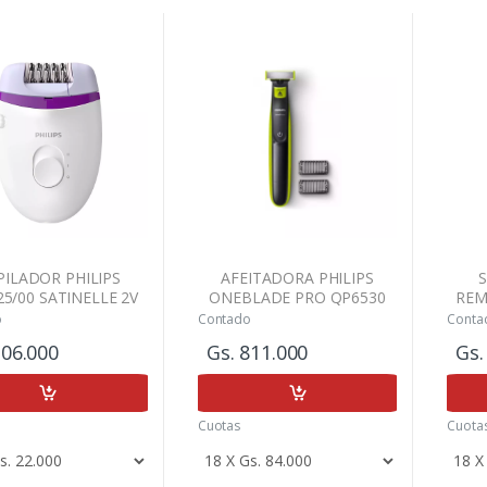
PILADOR PHILIPS
AFEITADORA PHILIPS
5/00 SATINELLE 2V
ONEBLADE PRO QP6530
REM
C/CABLE 220V
USO ROSTRO HUMEDO Y
o
Contado
Conta
SECO
206.000
Gs. 811.000
Gs.
Cuotas
Cuota