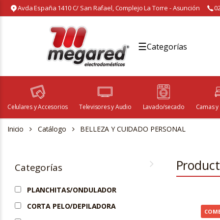
Avda España 1410 C/ San Rafael, Complejo La Torre - Asunción
0
☰
Categorías
Celulares y Accesorios
Televisores y Audio
Lavado/secado
Camas y
Inicio
Catálogo
BELLEZA Y CUIDADO PERSONAL
Produc
Categorías
PLANCHITAS/ONDULADOR
CORTA PELO/DEPILADORA
COM