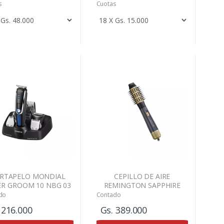
s
Cuotas
RTAPELO MONDIAL
CEPILLO DE AIRE
ER GROOM 10 NBG 03
REMINGTON SAPPHIRE
LUXE AS 580
do
Contado
 216.000
Gs. 389.000