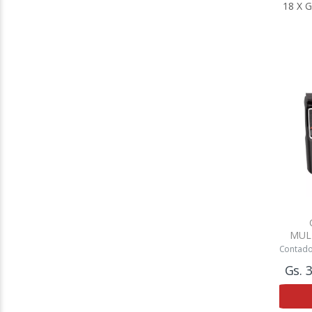
MUL
M
Contad
Gs. 