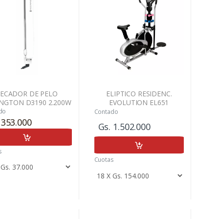
SECADOR DE PELO
ELIPTICO RESIDENC.
NGTON D3190 2.200W
EVOLUTION EL651
ALISADOR DE PELO
C/ASIENTO-MANCU
do
Contado
NGTON MOD S1305 +
 353.000
Gs. 1.502.000
KIT NUTRILEA
s
Cuotas