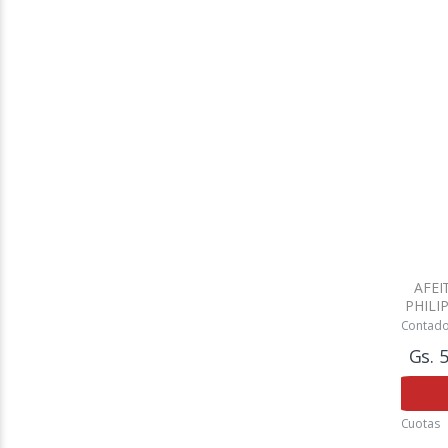
AFEI
PHILI
Contad
Gs. 
Cuotas