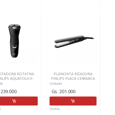
EITADORA ROTATIVA
PLANCHITA RIZADORA
HILIPS AQUATOUCH
PHILIPS PLACA CERAMICA
SHAVER 1000
C/TURMALINA 210ºC
do
Contado
HP8321/00
 239.000
Gs. 201.000
s
Cuotas