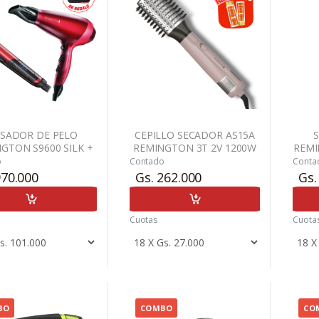
ISADOR DE PELO
CEPILLO SECADOR AS15A
GTON S9600 SILK +
REMINGTON 3T 2V 1200W
REMI
CADOR DE PELO
+ KIT NUTRILEA
+ 
o
Contado
Conta
NGTON AC9096 DE
REM
970.000
Gs. 262.000
Gs.
1875W
Cuotas
Cuota
BO
COMBO
CO