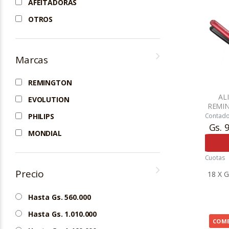
AFEITADORAS
OTROS
Marcas
REMINGTON
AL
EVOLUTION
REMIN
SE
Contad
PHILIPS
REMI
Gs. 
MONDIAL
Cuotas
Precio
Hasta Gs. 560.000
Hasta Gs. 1.010.000
COM