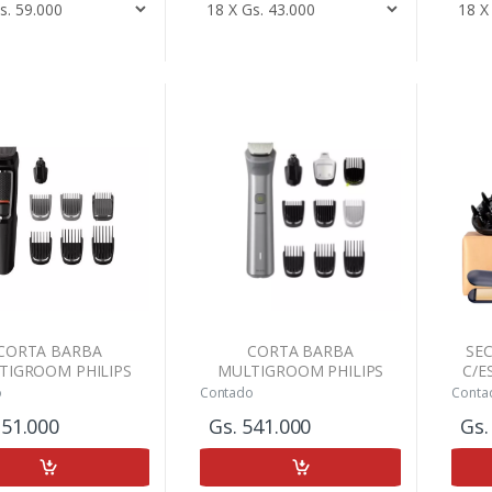
CORTA BARBA
CORTA BARBA
SE
TIGROOM PHILIPS
MULTIGROOM PHILIPS
C/E
G3731/15 DUAL
MG5920
o
Contado
Conta
351.000
Gs. 541.000
Gs.