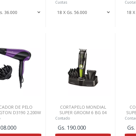
Cuotas
Cuota
CADOR DE PELO
CORTAPELO MONDIAL
CO
GTON D3190 2.200W
SUPER GROOM 6 BG 04
SUP
o
Contado
Conta
208.000
Gs. 190.000
Gs.