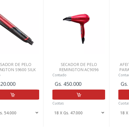
ISADOR DE PELO
SECADOR DE PELO
AFE
NGTON S9600 SILK
REMINGTON AC9096
PARA
o
Contado
Conta
520.000
Gs. 450.000
Gs.
Cuotas
Cuota