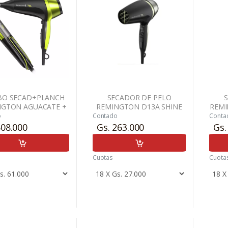
O SECAD+PLANCH
SECADOR DE PELO
NGTON AGUACATE +
REMINGTON D13A SHINE
REMI
NDOLERA PARA
THERAPY AVOCA + KIT
+ 
o
Contado
Conta
CELULAR
NUTRILEA
REMI
608.000
Gs. 263.000
Gs.
Cuotas
Cuota