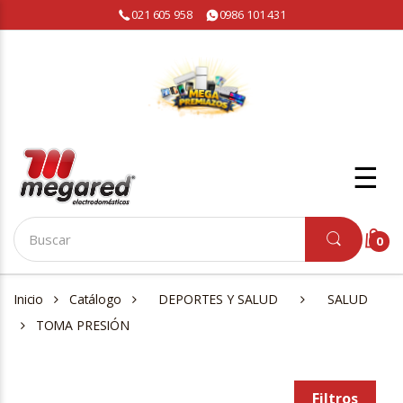
021 605 958
0986 101 431
☰
0
Inicio
Catálogo
DEPORTES Y SALUD
SALUD
TOMA PRESIÓN
Filtros